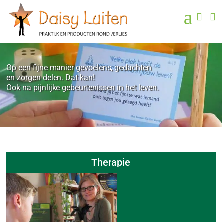


Op een fijne manier gevoelens, gedachten
en zorgen delen. Dat kan!
Ook na pijnlijke gebeurtenissen in het leven.
Therapie