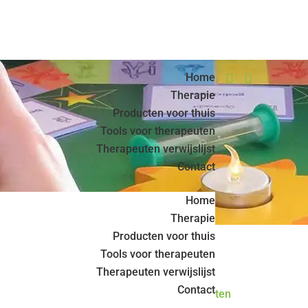
Home


Therapie
Producten voor thuis
Tools voor therapeuten
Therapeuten verwijslijst
Contact
Home
Therapie
Producten voor thuis
Tools voor therapeuten
Therapeuten verwijslijst
Contact
< Terug naar alle therapeuten