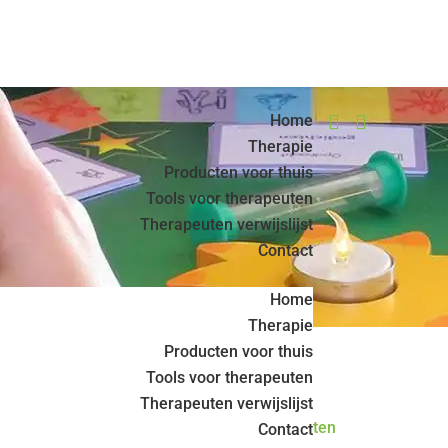
Home


Therapie
Producten voor thuis
Tools voor therapeuten
Therapeuten verwijslijst
Contact
Home
Therapie
Producten voor thuis
Tools voor therapeuten
Therapeuten verwijslijst
< Terug naar alle therapeuten
Contact