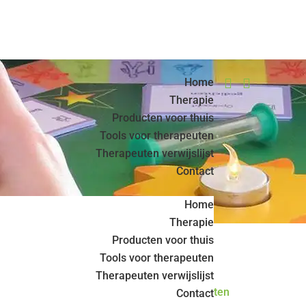
Home


Therapie
Producten voor thuis
Tools voor therapeuten
Therapeuten verwijslijst
Contact
Home
Therapie
Producten voor thuis
Tools voor therapeuten
Therapeuten verwijslijst
< Terug naar alle therapeuten
Contact