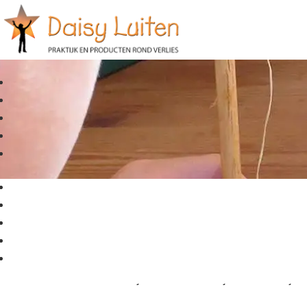
Webwinkel
Let op: In verband met zomervakantie worden onze product
Alléén voor Sterrenkaartjes en Zonnekaartjes hebben wij ie