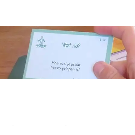
en vanaf 10 augustus weer geleverd.
mand gevonden die dit in ieder geval 1x per week zal versturen.